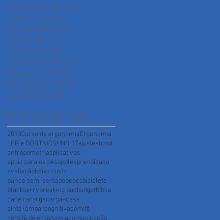
novembro de 2017
(1)
1 post
outubro de 2017
(1)
1 post
setembro de 2017
(1)
1 post
julho de 2017
(1)
1 post
junho de 2017
(3)
3 posts
novembro de 2016
(2)
2 posts
outubro de 2016
(4)
4 posts
setembro de 2016
(2)
2 posts
julho de 2016
(92)
92 posts
Procurar por tags
2013
Curso de ergonomia
Ergonomia
LER e DORT
NIOSH
NR 17
ajuste
alcool
antropometria
aplicativos
apoio para os pés
apple
aprendizado
avaliação
baixo custo
banco semi sentado
bebês
bicicleta
blackberry
breaking bad
budget
bíblia
cadeira
carga
cargas
casa
cinta lombar
cognitiva
comitê
comitê de ergonomia
comunicação