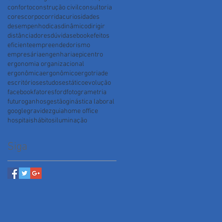
conforto
construção civil
consultoria
cores
corpo
corrida
curiosidades
desempenho
dicas
dinâmico
dirigir
distância
dores
dúvidas
ebook
efeitos
eficiente
empreendedorismo
empresária
engenharia
epicentro
ergonomia organizacional
ergonômica
ergonômico
ergotriade
escritórios
estudos
estático
evolução
facebook
fatores
ford
fotogrametria
futuro
ganhos
gestão
ginástica laboral
google
gravidez
guia
home office
hospitais
hábitos
iluminação
Siga