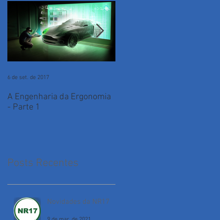
6 de set. de 2017
7 de jul. de 2017
A Engenharia da Ergonomia
Qual o melhor momento
- Parte 1
para iniciar um trabalho de
ergonomia?
Posts Recentes
Novidades da NR17
9 de mar. de 2021