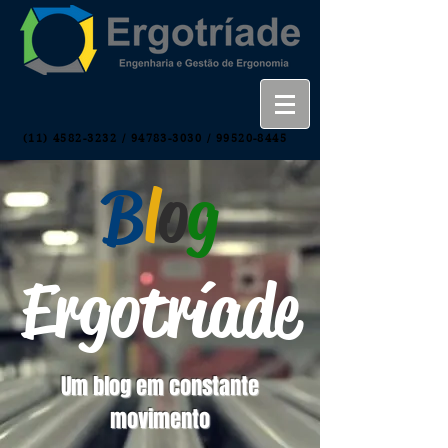
(11) 4582-3232
/
94783-3030
/
99520-8445
B
l
o
g
Ergotríade
Um blog em constante
movimento