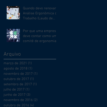
22 de jun. de 2017
Quando devo renovar a
Análise Ergonômica do
Trabalho (Laudo de
Ergonomia)?
14 de jun. de 2017
Por que uma empresa
deve contar como um
comitê de ergonomia?
22 de nov. de 2016
Arquivo
março de 2021
(1)
1 post
agosto de 2018
(1)
1 post
novembro de 2017
(1)
1 post
outubro de 2017
(1)
1 post
setembro de 2017
(1)
1 post
julho de 2017
(1)
1 post
junho de 2017
(3)
3 posts
novembro de 2016
(2)
2 posts
outubro de 2016
(4)
4 posts