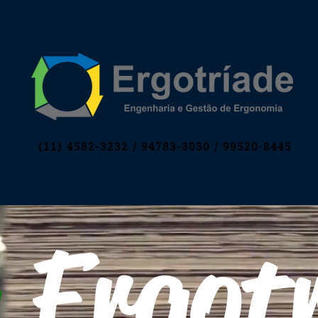
(11) 4582-3232 / 94783-3030
/ 99520-8445
g
Ergotr