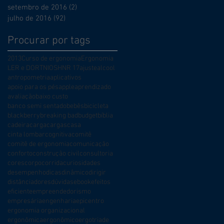
setembro de 2016
(2)
2 posts
julho de 2016
(92)
92 posts
Procurar por tags
2013
Curso de ergonomia
Ergonomia
LER e DORT
NIOSH
NR 17
ajuste
alcool
antropometria
aplicativos
apoio para os pés
apple
aprendizado
avaliação
baixo custo
banco semi sentado
bebês
bicicleta
blackberry
breaking bad
budget
bíblia
cadeira
carga
cargas
casa
cinta lombar
cognitiva
comitê
comitê de ergonomia
comunicação
conforto
construção civil
consultoria
cores
corpo
corrida
curiosidades
desempenho
dicas
dinâmico
dirigir
distância
dores
dúvidas
ebook
efeitos
eficiente
empreendedorismo
empresária
engenharia
epicentro
ergonomia organizacional
ergonômica
ergonômico
ergotriade