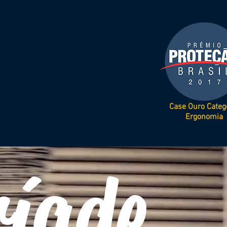
Case Ouro Categ
Ergonomia
íade