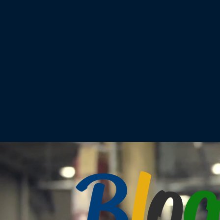
B
l
o