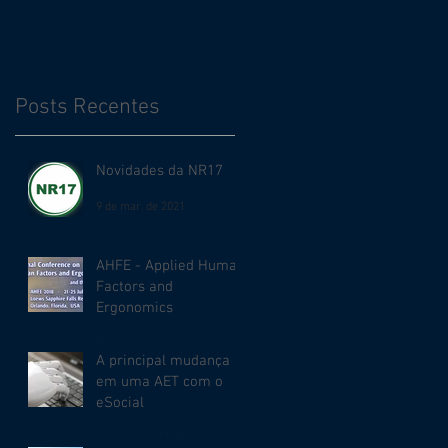
ergonomia?
Posts Recentes
Novidades da NR17
9 de mar. de 2021
AHFE - Applied Human
Factors and
Ergonomics
7 de ago. de 2018
A principal mudança
em uma AET com o
eSocial
1 de nov. de 2017