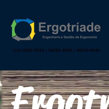
(11) 4582-3232 / 94783-3030
/ 99520-8445
g
Ergotr