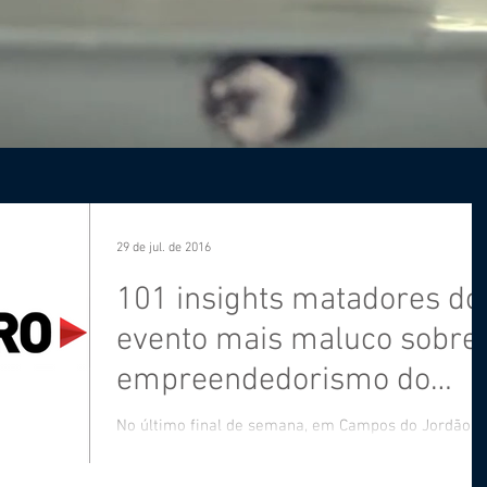
29 de jul. de 2016
101 insights matadores do
evento mais maluco sobre
empreendedorismo do
Brasil, o Epicentro 2014
No último final de semana, em Campos do Jordão, a
terceira edição do evento sobre empreendedorismo
mais fora da caixa do Brasil. Estamos...