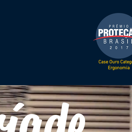
Case Ouro Categ
Ergonomia
íade