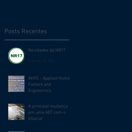
ergonomia?
Posts Recentes
Novidades da NR17
9 de mar. de 2021
AHFE - Applied Human
Factors and
Ergonomics
7 de ago. de 2018
A principal mudança
em uma AET com o
eSocial
1 de nov. de 2017