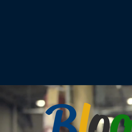
B
l
o