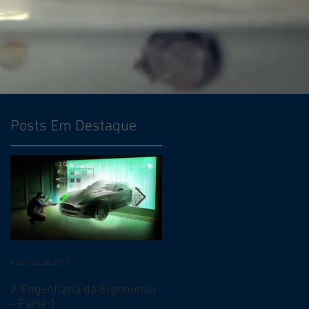
Posts Em Destaque
6 de set. de 2017
7 de jul. de 2017
A Engenharia da Ergonomia
Qual o melhor momento
- Parte 1
para iniciar um trabalho de