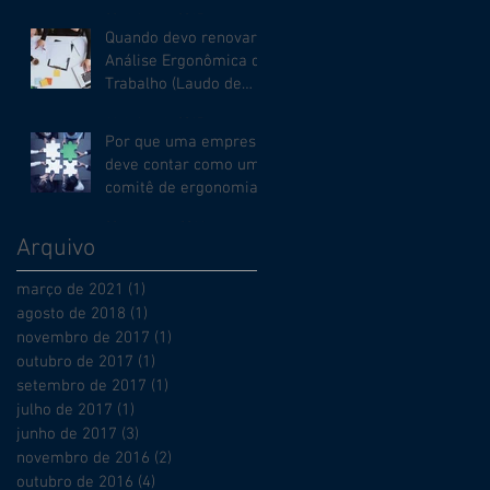
22 de jun. de 2017
Quando devo renovar a
Análise Ergonômica do
Trabalho (Laudo de
Ergonomia)?
14 de jun. de 2017
Por que uma empresa
deve contar como um
comitê de ergonomia?
22 de nov. de 2016
Arquivo
março de 2021
(1)
1 post
agosto de 2018
(1)
1 post
novembro de 2017
(1)
1 post
outubro de 2017
(1)
1 post
setembro de 2017
(1)
1 post
julho de 2017
(1)
1 post
junho de 2017
(3)
3 posts
novembro de 2016
(2)
2 posts
outubro de 2016
(4)
4 posts