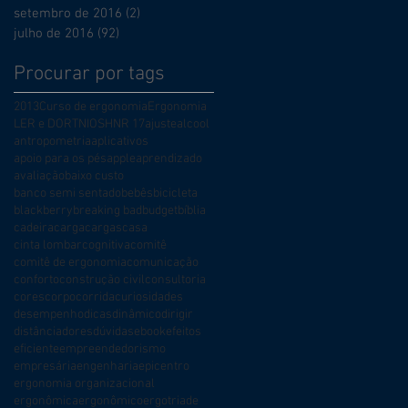
setembro de 2016
(2)
2 posts
julho de 2016
(92)
92 posts
Procurar por tags
2013
Curso de ergonomia
Ergonomia
LER e DORT
NIOSH
NR 17
ajuste
alcool
antropometria
aplicativos
apoio para os pés
apple
aprendizado
avaliação
baixo custo
banco semi sentado
bebês
bicicleta
blackberry
breaking bad
budget
bíblia
cadeira
carga
cargas
casa
cinta lombar
cognitiva
comitê
comitê de ergonomia
comunicação
conforto
construção civil
consultoria
cores
corpo
corrida
curiosidades
desempenho
dicas
dinâmico
dirigir
distância
dores
dúvidas
ebook
efeitos
eficiente
empreendedorismo
empresária
engenharia
epicentro
ergonomia organizacional
ergonômica
ergonômico
ergotriade