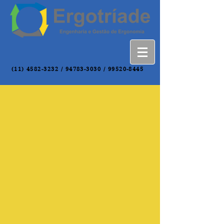
(11) 4582-3232
/
94783-3030
/
99520-8445