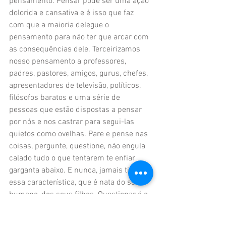
pensamento. Pensar pode ser uma ação 
dolorida e cansativa e é isso que faz 
com que a maioria delegue o 
pensamento para não ter que arcar com 
as consequências dele. Terceirizamos 
nosso pensamento a professores, 
padres, pastores, amigos, gurus, chefes, 
apresentadores de televisão, políticos, 
filósofos baratos e uma série de 
pessoas que estão dispostas a pensar 
por nós e nos castrar para segui-las 
quietos como ovelhas. Pare e pense nas 
coisas, pergunte, questione, não engula 
calado tudo o que tentarem te enfiar 
garganta abaixo. E nunca, jamais tire 
essa característica, que é nata do ser 
humano, dos seus filhos. Questionar é o 
que nos diferencia dos demais animais.