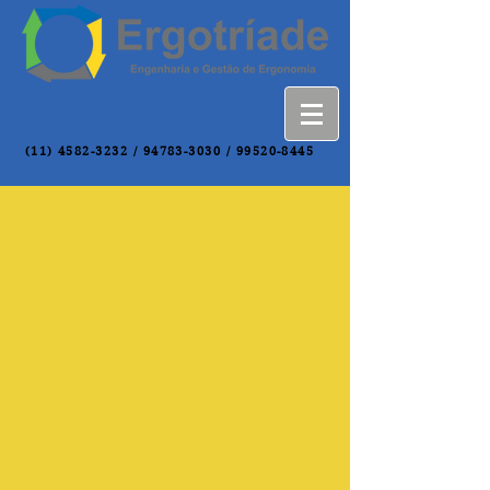
(11) 4582-3232
/
94783-3030
/
99520-8445