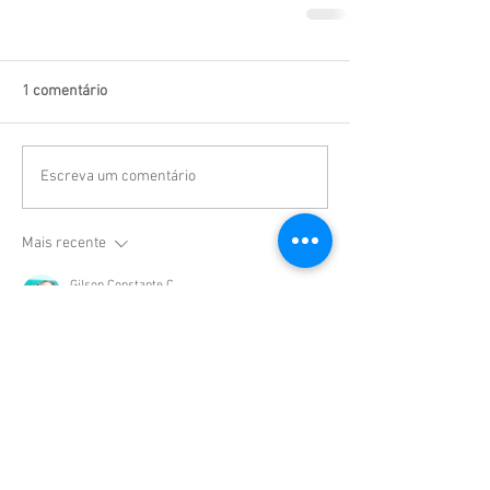
1 comentário
Escreva um comentário
Mais recente
Gilson Constante C
11 de abr.
É interessante sabermos um pouco desse 
serviço, pois facilita o nosso serviço também é 
podemos incentivar os colaboradores a 
trabalhar confortavelmente melhor. 
Top esse estudo. 
Curtir
Responder