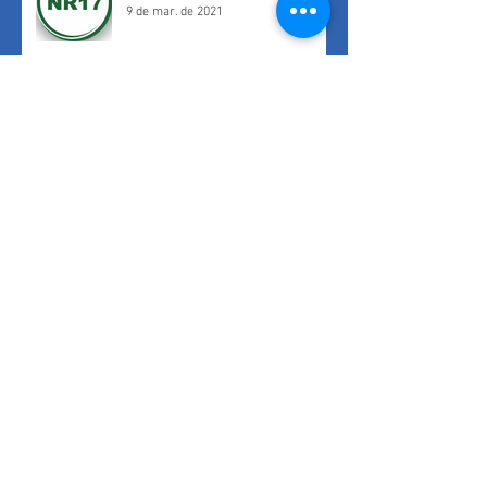
9 de mar. de 2021
AHFE - Applied Human Factors
and Ergonomics
7 de ago. de 2018
A principal mudança em uma
AET com o eSocial
1 de nov. de 2017
Você precisa saber mais sobre
eSocial?
27 de out. de 2017
A Engenharia da Ergonomia -