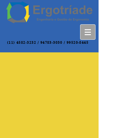
(11) 4582-3232
/
94783-3030
/
99520-8445