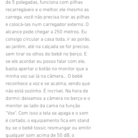
de 5 polegadas, funciona com pilhas 
recarregáveis e o melhor, ele mesmo as 
carrega, você não precisa tirar as pilhas 
e colocá-las num carregador externo. O 
alcance pode chegar a 250 metros. Eu 
consigo circular a casa toda, ir ao porão, 
ao jardim, até na calçada se for preciso, 
sem tirar os olhos do bebê no berço. E 
se ele acordar eu posso falar com ele, 
basta apertar o botão no monitor que a 
minha voz sai lá na câmera… O bebê 
reconhece a voz e se acalma, vendo que 
não está sozinho. É incrível. Na hora de 
dormir, deixamos a câmera no berço e o 
monitor ao lado da cama na função 
“Vox”. Com isso a tela se apaga e o som 
é cortado, o equipamento fica em stand 
by, se o bebê tossir, resmungar ou emitir 
qualquer som acima de 50 dB, o 