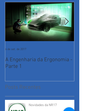
6 de set. de 2017
7 de jul. de 2017
A Engenharia da Ergonomia -
Qual o melhor
Parte 1
iniciar um trab
ergonomia?
Posts Recentes
Novidades da NR17